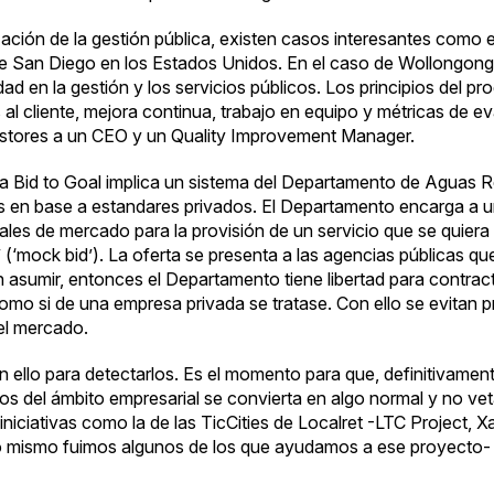
zación de la gestión pública, existen casos interesantes como e
de San Diego en los Estados Unidos. En el caso de
Wollongon
 en la gestión y los servicios públicos. Los principios del pr
al cliente, mejora continua, trabajo en equipo y métricas de e
stores a un CEO y un Quality Improvement Manager.
ma
Bid to Goal
implica un sistema del Departamento de Aguas Re
es en base a estandares privados. El Departamento encarga a u
les de mercado para la provisión de un servicio que se quiera 
 (‘mock bid’). La oferta se presenta a las agencias públicas qu
n asumir, entonces el Departamento tiene libertad para contrac
omo si de una empresa privada se tratase. Con ello se evitan 
del mercado.
ello para detectarlos. Es el momento para que, definitivamente
os del ámbito empresarial se convierta en algo normal y no vet
iniciativas como la de las
TicCities
de Localret -LTC Project,
Xa
 mismo fuimos algunos de los que ayudamos a ese proyecto- s