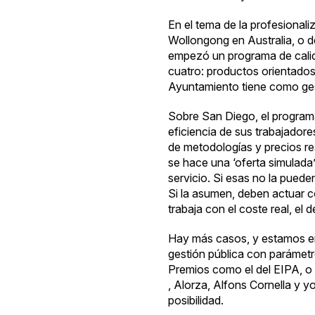
En el tema de la profesionali
Wollongong en Australia, o 
empezó un programa de calidad
cuatro: productos orientados 
Ayuntamiento tiene como ge
Sobre San Diego, el progra
eficiencia de sus trabajador
de metodologías y precios rea
se hace una ‘oferta simulada’
servicio. Si esas no la puede
Si la asumen, deben actuar c
trabaja con el coste real, el 
Hay más casos, y estamos en 
gestión pública con parámetr
Premios como el del EIPA, o 
,
Alorza
,
Alfons Cornella
y yo
posibilidad.