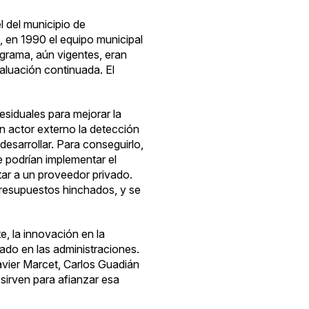
l del municipio de
g
, en 1990 el equipo municipal
ograma, aún vigentes, eran
valuación continuada. El
siduales para mejorar la
n actor externo la detección
desarrollar. Para conseguirlo,
e podrían implementar el
tar a un proveedor privado.
presupuestos hinchados, y se
, la innovación en la
ado en las administraciones.
vier Marcet
,
Carlos Guadián
irven para afianzar esa