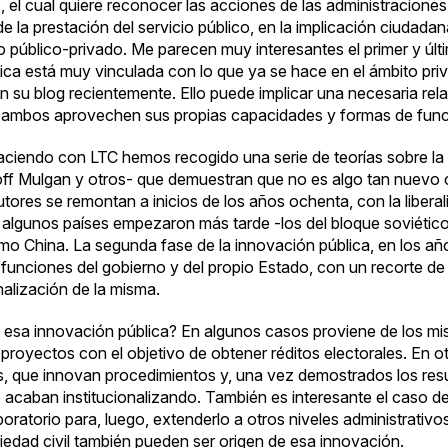
), el cual quiere reconocer las acciones de las administraciones 
de la prestación del servicio público, en la implicación ciudad
o público-privado. Me parecen muy interesantes el primer y úl
lica está muy vinculada con lo que ya se hace en el ámbito p
en su blog recientemente. Ello puede implicar una necesaria rel
ue ambos aprovechen sus propias capacidades y formas de fun
ciendo con LTC hemos recogido una serie de teorías sobre la 
off Mulgan y otros- que demuestran que no es algo tan nuev
ores se remontan a inicios de los años ochenta, con la liberali
ue algunos países empezaron más tarde -los del bloque soviétic
o China. La segunda fase de la innovación pública, en los años
 funciones del gobierno y del propio Estado, con un recorte de
nalización de la misma.
e esa innovación pública? En algunos casos proviene de los mism
royectos con el objetivo de obtener réditos electorales. En ot
, que innovan procedimientos y, una vez demostrados los resu
o acaban institucionalizando. También es interesante el caso de
oratorio para, luego, extenderlo a otros niveles administrativos.
iedad civil también pueden ser origen de esa innovación.