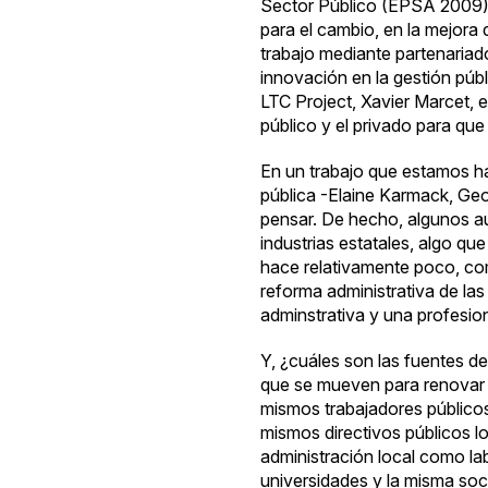
Sector Público (
EPSA 2009
para el cambio, en la mejora 
trabajo mediante partenariad
innovación en la gestión púb
LTC Project
, Xavier Marcet, 
público y el privado para q
En un trabajo que estamos ha
pública -Elaine Karmack, Ge
pensar. De hecho, algunos aut
industrias estatales, algo q
hace relativamente poco, com
reforma administrativa de las
adminstrativa y una profesio
Y, ¿cuáles son las fuentes d
que se mueven para renovar p
mismos trabajadores públicos
mismos directivos públicos l
administración local como lab
universidades y la misma soc