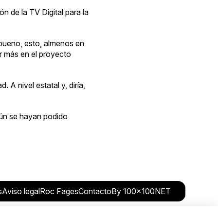
ión de la
TV Digital
para la
s bueno, esto, almenos en
ir más en el proyecto
. A nivel estatal y, diría,
 aún se hayan podido
s
Aviso legal
Roc Fages
Contacto
By 100x100NET